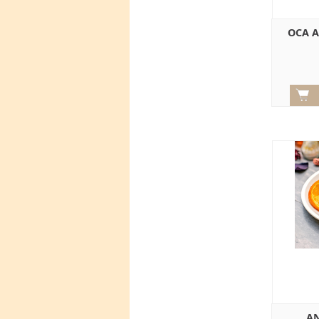
OCA A
AN