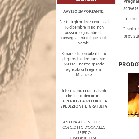
Pregna
scrivete
AVVISO IMPORTANTE:
L'ordine
Per tutti gli ordini ricevuti dal
16 dicembre in poi non
I piatt
possiamo garantire la
prevista
consegna entro il giorno di
Natale.
Rimane disponibile il ritiro
degli ordini direttamente
PRODOT
presso il nostro spaccio
agricolo di Pregnana
Milanese
----------------------------
Informiamo i nostri clienti
che per ordini online
SUPERIORI A 69 EURO LA
SPEDIZIONE E’ GRATUITA
----------------------------
ANATRA ALLO SPIEDO E
COSCIOTTO D’OCA ALLO
SPIEDO
DISPONIBILI SU