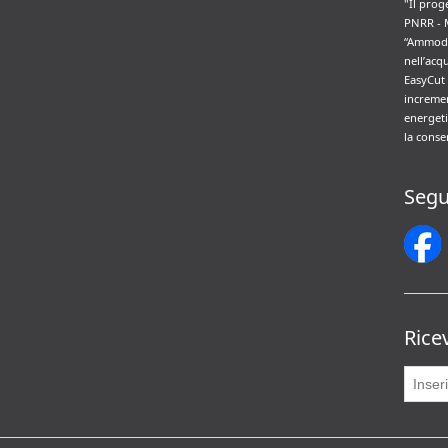
"Il prog
PNRR - 
“Ammode
nell’acq
EasyCut 
incremen
energeti
la conse
Segu
Rice