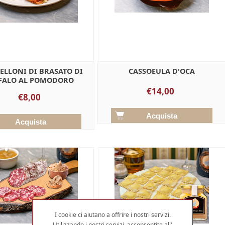
LLONI DI BRASATO DI
CASSOEULA D'OCA
FALO AL POMODORO
€14,00
€8,00
I cookie ci aiutano a offrire i nostri servizi.
Utilizzando i nostri servizi, acconsentite all'