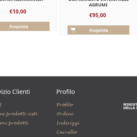
AGRUMI
€10,00
€95,00
izio Clienti
Profilo
S
Profilo
mi prodotti visti
Ordini
ovi prodotti
Indirizzi
Carrello