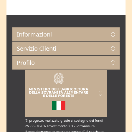
Informazioni
Servizio Clienti
Profilo
"Il progetto, realizzato grazie al sostegno dei fondi
PNRR - M2C1- Investimento 2.3 - Sottomisura
“Ammodernamento macchine agricole”, è consistito