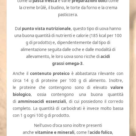
come la
pasta fresca
e varie
preparazioni dolci
come
la creme brûlé, il budino, le torte da forno e la crema
pasticcera.
Dal
punto vista nutrizionale
, questo tipo di uova hanno
una buona quantità di nutrienti e calorie (185 kcal per 100
g di prodotto) e, dipendentemente dal tipo di
alimentazione seguita dalle oche e dalle modalità di
allevamento, le loro uova sono ricche di
acidi
grassi
omega-3
.
Anche il
contenuto proteico
è abbastanza rilevante con
circa 14 g di proteine per 100 g di alimento. Inoltre,
le proteine che contengono sono di elevato
valore
biologico
, ossia contengono una buona quantità
di
amminoacidi essenziali
, di cui possiedono il corredo
completo. La quantità di carboidrati è invece molto bassa
con 1 g ogni 100 g di prodotto.
Nell'uovo d'oca sono inoltre presenti
anche
vitamine e minerali
, come l'
acido folico
,