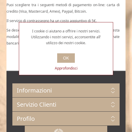
Puoi scegliere tra i seguenti metodi di pagamento on-line: carta di
credito (Visa, Mastercard, Amex), Paypal, Bitcoin.
Il servizio di contrassegno ha un costo aggiuntivo di 5€.
Se desideri effettuare un bonifico bancario anticipato troverai questa
I cookie ci aiutano a offrire i nostri servizi.
modalità di pagamento nelle opzioni, nonchè le coordinate
Utilizzando i nostri servizi, acconsentite all'
utilizzo dei nostri cookie.
bancarie necessarie per effettuarlo.
OK
Approfondisci
Informazioni
Servizio Clienti
Profilo