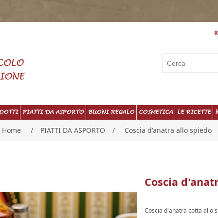
R
DOTTI
PIATTI DA ASPORTO
BUONI REGALO
COSMETICA
LE RICETTE
Home
/
PIATTI DA ASPORTO
/
Coscia d'anatra allo spiedo
Coscia d'anatr
Coscia d'anatra cotta allo 