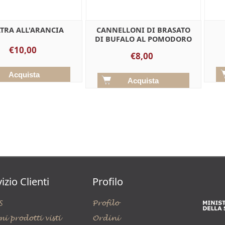
TRA ALL'ARANCIA
CANNELLONI DI BRASATO
DI BUFALO AL POMODORO
€10,00
€8,00
izio Clienti
Profilo
S
Profilo
mi prodotti visti
Ordini