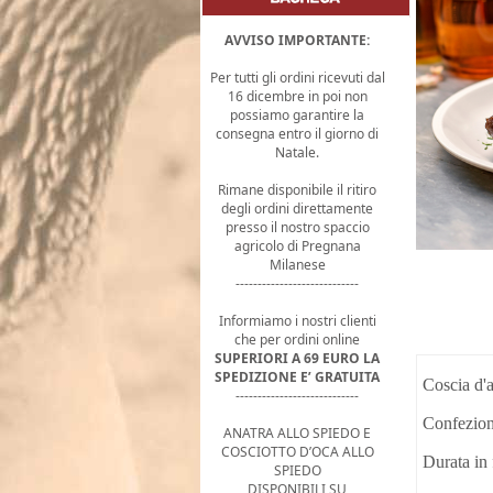
AVVISO IMPORTANTE:
Per tutti gli ordini ricevuti dal
16 dicembre in poi non
possiamo garantire la
consegna entro il giorno di
Natale.
Rimane disponibile il ritiro
degli ordini direttamente
presso il nostro spaccio
agricolo di Pregnana
Milanese
----------------------------
Informiamo i nostri clienti
che per ordini online
SUPERIORI A 69 EURO LA
SPEDIZIONE E’ GRATUITA
Coscia d'a
----------------------------
Confezion
ANATRA ALLO SPIEDO E
COSCIOTTO D’OCA ALLO
Durata in 
SPIEDO
DISPONIBILI SU