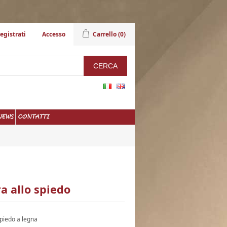
egistrati
Accesso
Carrello
(0)
NEWS
CONTATTI
a allo spiedo
spiedo a legna