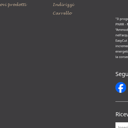
ovi prodotti
Indirizzi
Carrello
"Il prog
PNRR - 
“Ammode
nell’acq
EasyCut 
incremen
energeti
la conse
Segu
Rice