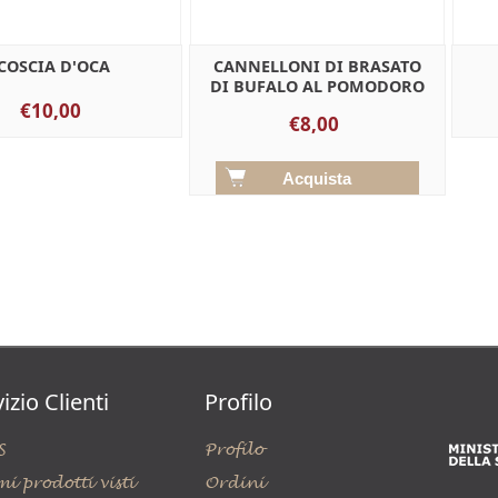
COSCIA D'OCA
CANNELLONI DI BRASATO
DI BUFALO AL POMODORO
€10,00
€8,00
izio Clienti
Profilo
S
Profilo
mi prodotti visti
Ordini