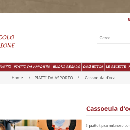
R
DOTTI
PIATTI DA ASPORTO
BUONI REGALO
COSMETICA
LE RICETTE
Home
/
PIATTI DA ASPORTO
/
Cassoeula d'oca
Cassoeula d'o
Il piatto tipico milanese pe