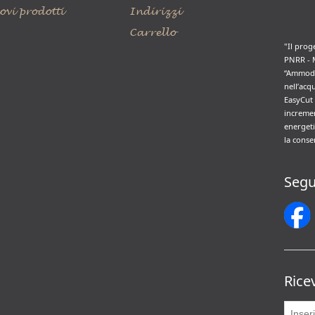
ovi prodotti
Indirizzi
Carrello
"Il prog
PNRR - 
“Ammode
nell’acq
EasyCut 
incremen
energeti
la conse
Segu
Rice