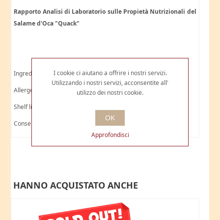
Rapporto Analisi di Laboratorio sulle Propietà Nutrizionali del
Salame d'Oca "Quack"
I cookie ci aiutano a offrire i nostri servizi.
Ingredienti: oca, sale, vino, spezie. Budello edibile.
Utilizzando i nostri servizi, acconsentite all'
Allergeni: può contenere tracce di SEDANO e SENAPE
utilizzo dei nostri cookie.
Shelf life: 3 mesi
OK
Conservare in frigorifero a +4°C
Approfondisci
HANNO ACQUISTATO ANCHE