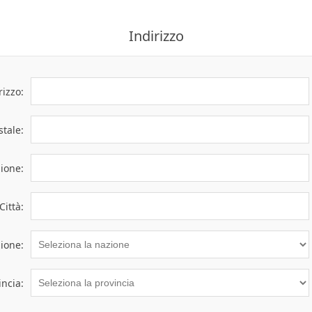
Indirizzo
rizzo:
tale:
gione:
Città:
ione:
incia: