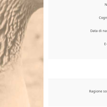
N
Cogn
Data di na
E
Ragione soc