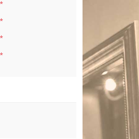
*
*
*
*