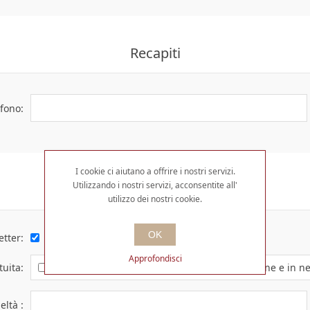
Recapiti
efono:
I cookie ci aiutano a offrire i nostri servizi.
Utilizzando i nostri servizi, acconsentite all'
Opzioni
utilizzo dei nostri cookie.
OK
etter:
Approfondisci
tuita:
per ottenere sconti e vantaggi su acquisti online e in n
ltà :