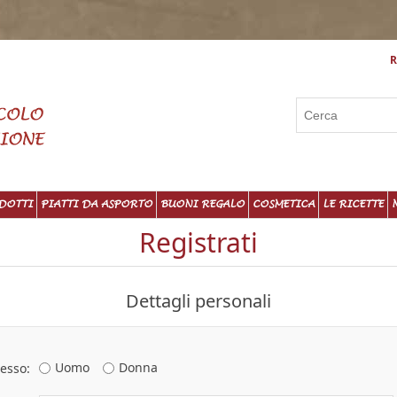
R
DOTTI
PIATTI DA ASPORTO
BUONI REGALO
COSMETICA
LE RICETTE
Registrati
Dettagli personali
Uomo
Donna
esso: