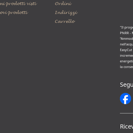
mi prodotti visti
Ordini
ovi prodotti
Indirizzi
Carrello
"Il prog
PNRR - 
“Ammode
nell’acq
EasyCut 
incremen
energeti
la conse
Segu
Rice