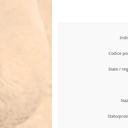
Indi
Codice pos
Stato / re
Naz
Stato/prov