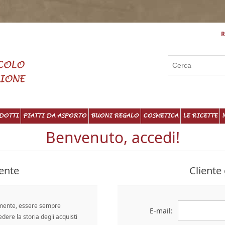
R
DOTTI
PIATTI DA ASPORTO
BUONI REGALO
COSMETICA
LE RICETTE
Benvenuto, accedi!
ente
Cliente 
emente, essere sempre
E-mail:
edere la storia degli acquisti