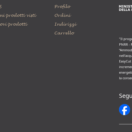
S
Profilo
mi prodotti visti
Ordini
ovi prodotti
Indirizzi
Carrello
"Il prog
PNRR - 
“Ammode
nell’acq
EasyCut 
incremen
energeti
la conse
Segu