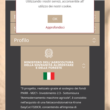
Utilizzando i nostri servizi, acconsentite all'
utilizzo dei nostri cookie.
Informazioni
OK
Servizio Clienti
Approfondisci
Profilo
"Il progetto, realizzato grazie al sostegno dei fondi
PNRR - M2C1- Investimento 2.3 - Sottomisura
“Ammodernamento macchine agricole”, è consistito
nell’acquisto di una falciacondizionatrice Krone
EasyCut F320CR, consentendo all’impresa di