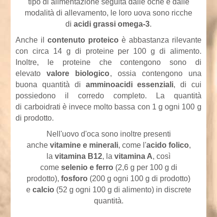
tipo di alimentazione seguita dalle oche e dalle
modalità di allevamento, le loro uova sono ricche
di
acidi grassi
omega-3
.
Anche il
contenuto proteico
è abbastanza rilevante
con circa 14 g di proteine per 100 g di alimento.
Inoltre, le proteine che contengono sono di
elevato
valore biologico
, ossia contengono una
buona quantità di
amminoacidi essenziali
, di cui
possiedono il corredo completo. La quantità
di carboidrati è invece molto bassa con 1 g ogni 100 g
di prodotto.
Nell'uovo d'oca sono inoltre presenti
anche
vitamine e minerali
, come l'
acido folico
,
la
vitamina B12
, la
vitamina A
, così
come
selenio e ferro
(2,6 g per 100 g di
prodotto),
fosforo
(200 g ogni 100 g di prodotto)
e
calcio
(52 g ogni 100 g di alimento) in discrete
quantità.