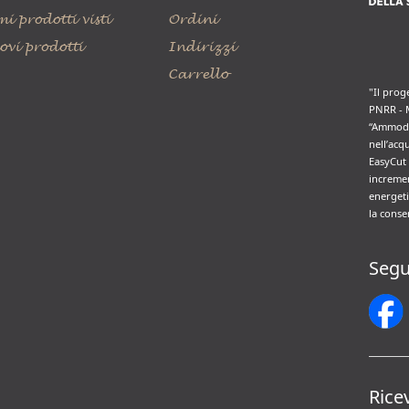
mi prodotti visti
Ordini
ovi prodotti
Indirizzi
Carrello
"Il prog
PNRR - 
“Ammode
nell’acq
EasyCut 
incremen
energeti
la conse
Segu
Rice