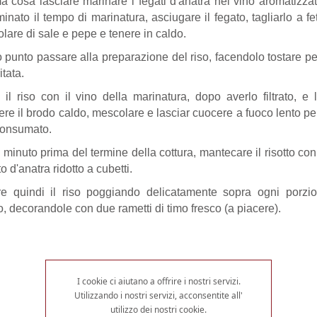
a cosa lasciare marinare i fegati d'anatra nel vino aromatizzat
minato il tempo di marinatura, asciugare il fegato, tagliarlo a f
golare di sale e pepe e tenere in caldo.
 punto passare alla preparazione del riso, facendolo tostare pe
itata.
il riso con il vino della marinatura, dopo averlo filtrato, e
re il brodo caldo, mescolare e lasciar cuocere a fuoco lento per
consumato.
minuto prima del termine della cottura, mantecare il risotto co
o d'anatra ridotto a cubetti.
re quindi il riso poggiando delicatamente sopra ogni porzio
o, decorandole con due rametti di timo fresco (a piacere).
I cookie ci aiutano a offrire i nostri servizi.
Utilizzando i nostri servizi, acconsentite all'
utilizzo dei nostri cookie.