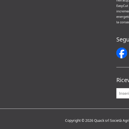
nell’acq
EasyCut 
incremen
energeti
la conse
Segu
Rice
Copyright © 2026 Quack srl Società Agrico