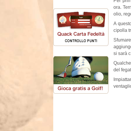
Per prim
ora. Ter
olio, re
A questo
cipolla tr
Sfumare 
aggiunge
si sarà 
Qualche 
del fegat
Impiatta
ventagli