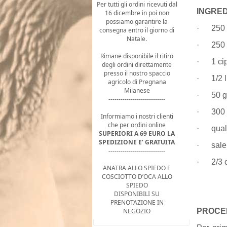
Per tutti gli ordini ricevuti dal
INGREDI
16 dicembre in poi non
possiamo garantire la
· 250 gr
consegna entro il giorno di
Natale.
· 250 m
Rimane disponibile il ritiro
· 1 cip
degli ordini direttamente
presso il nostro spaccio
· 1/2 li
agricolo di Pregnana
Milanese
· 50 gr
----------------------------
·
300 
Informiamo i nostri clienti
che per ordini online
· qualc
SUPERIORI A 69 EURO LA
SPEDIZIONE E’ GRATUITA
· sale 
----------------------------
· 2/3 cu
ANATRA ALLO SPIEDO E
COSCIOTTO D’OCA ALLO
SPIEDO
DISPONIBILI SU
PRENOTAZIONE IN
NEGOZIO
PROCE