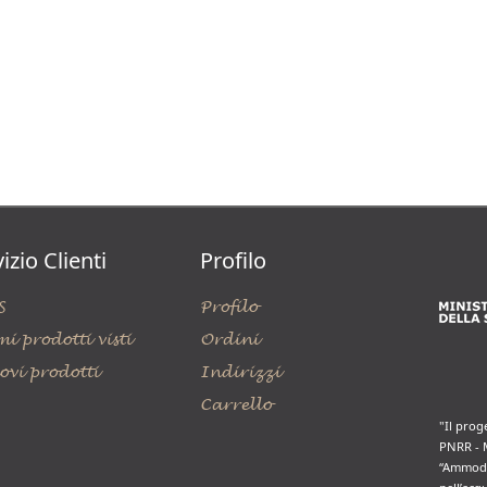
izio Clienti
Profilo
S
Profilo
mi prodotti visti
Ordini
ovi prodotti
Indirizzi
Carrello
"Il prog
PNRR - 
“Ammode