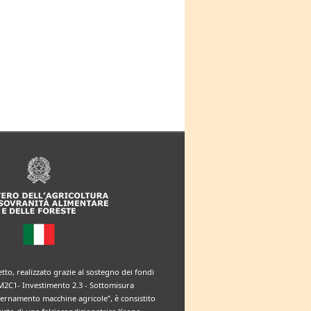
etto, realizzato grazie al sostegno dei fondi
M2C1- Investimento 2.3 - Sottomisura
rnamento macchine agricole”, è consistito