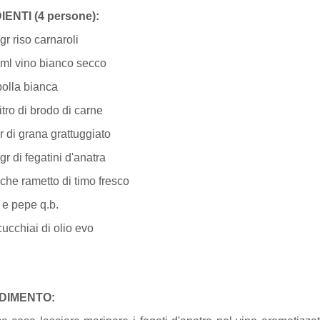
ENTI (4 persone):
 riso carnaroli
l vino bianco secco
olla bianca
tro di brodo di carne
 di grana grattuggiato
gr di fegatini d'anatra
he rametto di timo fresco
e pepe q.b.
cchiai di olio evo
DIMENTO: