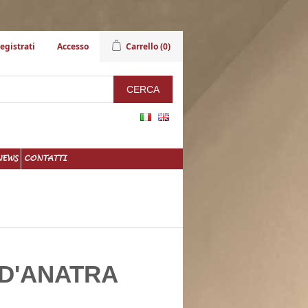
egistrati
Accesso
Carrello
(0)
NEWS
CONTATTI
 D'ANATRA