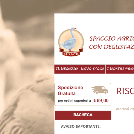
IL NEGOZIO
UOVO D'OCA
I NOSTRI PRO
RIS
martedì 29
AVVISO IMPORTANTE: