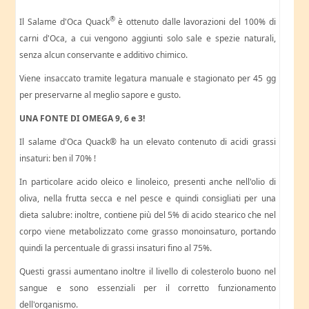
®
Il Salame d'Oca Quack
è ottenuto dalle lavorazioni del 100% di
carni d'Oca, a cui vengono aggiunti solo sale e spezie naturali,
senza alcun conservante e additivo chimico.
Viene insaccato tramite legatura manuale e stagionato per 45 gg
per preservarne al meglio sapore e gusto.
UNA FONTE DI OMEGA 9, 6 e 3!
Il salame d'Oca Quack® ha un elevato contenuto di acidi grassi
insaturi: ben il 70% !
In particolare acido oleico e linoleico, presenti anche nell'olio di
oliva, nella frutta secca e nel pesce e quindi consigliati per una
dieta salubre: inoltre, contiene più del 5% di acido stearico che nel
corpo viene metabolizzato come grasso monoinsaturo, portando
quindi la percentuale di grassi insaturi fino al 75%.
Questi grassi aumentano inoltre il livello di colesterolo buono nel
sangue e sono essenziali per il corretto funzionamento
dell'organismo.