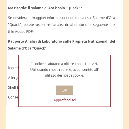
Ma ricorda: il salame d'Oca è solo "Quack" !
Se desiderate maggiori informazioni nutrizionali sul Salame d'Oca
"Quack", potete visionare l'analisi di laboratorio al seguente link
(file Adobe PDF)
Rapporto Analisi di Laboratorio sulle Propietà Nutrizionali del
Salame d'Oca "Quack"
I cookie ci aiutano a offrire i nostri servizi.
Ingredienti: oca, sale, vino, spezie. Budello edibile.
Utilizzando i nostri servizi, acconsentite all'
utilizzo dei nostri cookie.
Allergeni: può contenere tracce di SEDANO e SENAPE
Shelf life: 3 mesi
OK
Conservare in frigorifero a +4°C
Approfondisci