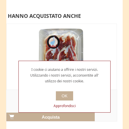
HANNO ACQUISTATO ANCHE
I cookie ci aiutano a offrire i nostri servizi.
Utilizzando i nostri servizi, acconsentite all'
utilizzo dei nostri cookie.
PROSCIUTTO CRUDO D'OCA AFFETTATO
OK
€4,00
Approfondisci