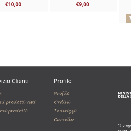
€10,00
€9,00
izio Clienti
Profilo
S
Profilo
mi prodotti visti
Ordini
ovi prodotti
Indirizzi
Carrello
"Il prog
PNRR - 