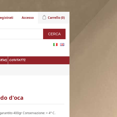
egistrati
Accesso
Carrello
(0)
NEWS
CONTATTI
udo d'oca
garantito 400gr Conservazione: + 4° C.