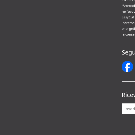
“Ammode
nell’acq
EasyCut 
incremen
energeti
la conse
Segu
Rice