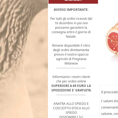
AVVISO IMPORTANTE:
Per tutti gli ordini ricevuti dal
16 dicembre in poi non
possiamo garantire la
consegna entro il giorno di
Natale.
Rimane disponibile il ritiro
degli ordini direttamente
presso il nostro spaccio
agricolo di Pregnana
Milanese
----------------------------
Informiamo i nostri clienti
che per ordini online
SUPERIORI A 69 EURO LA
SPEDIZIONE E’ GRATUITA
Il prosciut
----------------------------
I salumi d'
ANATRA ALLO SPIEDO E
conservante
COSCIOTTO D’OCA ALLO
SPIEDO
salume, con
DISPONIBILI SU