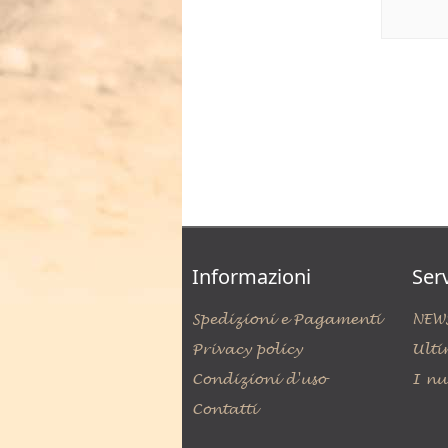
Informazioni
Serv
Spedizioni e Pagamenti
NEW
Privacy policy
Ulti
Condizioni d'uso
I nu
Contatti