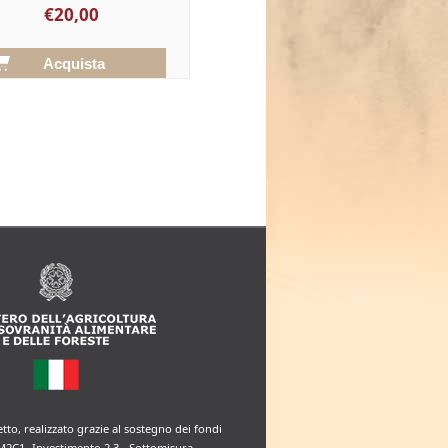
€20,00
etto, realizzato grazie al sostegno dei fondi
M2C1- Investimento 2.3 - Sottomisura