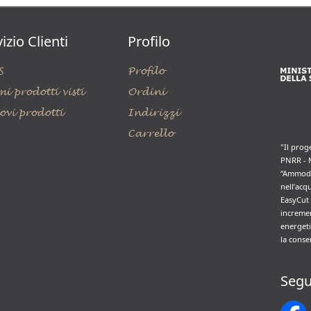
izio Clienti
Profilo
S
Profilo
mi prodotti visti
Ordini
ovi prodotti
Indirizzi
Carrello
"Il prog
PNRR - 
“Ammode
nell’acq
EasyCut 
incremen
energeti
la conse
Segu