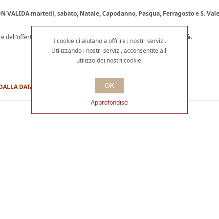
N VALIDA martedì, sabato, Natale, Capodanno, Pasqua, Ferragosto e S. Vale
e dell'offerta è sufficiente
esibire un documento in corso di validità
.
I cookie ci aiutano a offrire i nostri servizi.
Utilizzando i nostri servizi, acconsentite all'
utilizzo dei nostri cookie.
OK
 DALLA DATA DI ACQUISTO: 6 MESI
Approfondisci