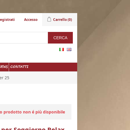
egistrati
Accesso
Carrello
(0)
NEWS
CONTATTI
er 25
to prodotto non é più disponibile
 per Soggiorno Relax