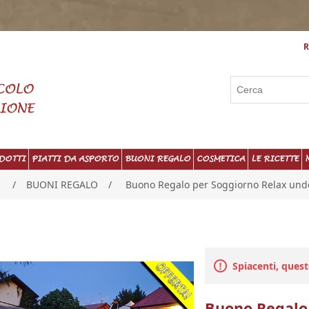
R
DOTTI
PIATTI DA ASPORTO
BUONI REGALO
COSMETICA
LE RICETTE
/
BUONI REGALO
/
Buono Regalo per Soggiorno Relax und
Spiacenti, ques
Buono Regalo