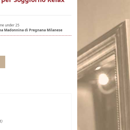
one under 25
ina Madonnina di Pregnana Milanese
€)