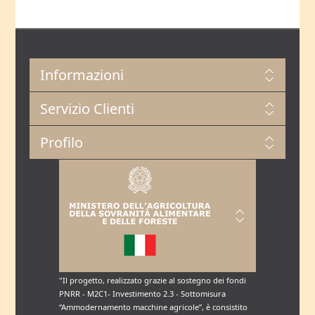
Informazioni
Servizio Clienti
Profilo
"Il progetto, realizzato grazie al sostegno dei fondi
PNRR - M2C1- Investimento 2.3 - Sottomisura
“Ammodernamento macchine agricole”, è consistito