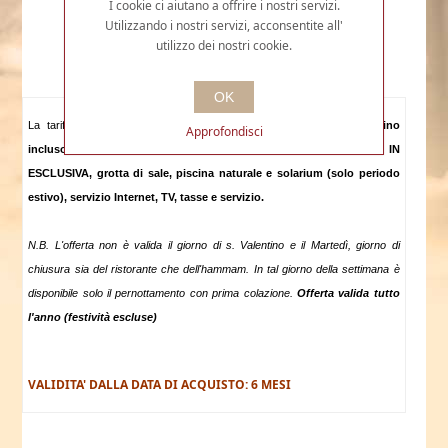
I cookie ci aiutano a offrire i nostri servizi.
Utilizzando i nostri servizi, acconsentite all'
utilizzo dei nostri cookie.
OK
La tariffa include:
pranzo o cena per 2 con menù completo (vino
Approfondisci
incluso), pernottamento con prima colazione, hammam IN
ESCLUSIVA, grotta di sale, piscina naturale e solarium (solo periodo
estivo),
servizio Internet, TV, tasse e servizio.
N.B. L'offerta non è valida il giorno di s. Valentino e il Martedì, giorno di
chiusura sia del ristorante che dell'hammam. In tal giorno della settimana è
disponibile solo il pernottamento con prima colazione.
Offerta valida tutto
l'anno (festività escluse)
VALIDITA' DALLA DATA DI ACQUISTO: 6 MESI