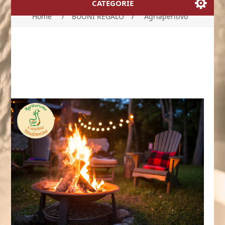
CATEGORIE
Home
/
BUONI REGALO
/
Agriaperitivo