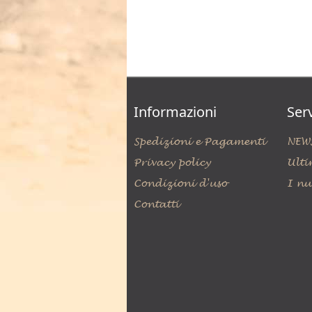
Informazioni
Serv
Spedizioni e Pagamenti
NEW
Privacy policy
Ulti
Condizioni d'uso
I nu
Contatti