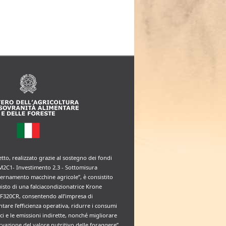
etto, realizzato grazie al sostegno dei fondi
M2C1- Investimento 2.3 - Sottomisura
rnamento macchine agricole”, è consistito
uisto di una falciacondizionatrice Krone
F320CR, consentendo all’impresa di
tare l’efficienza operativa, ridurre i consumi
ci e le emissioni indirette, nonché migliorare
rvazione del valore nutritivo delle foraggere”