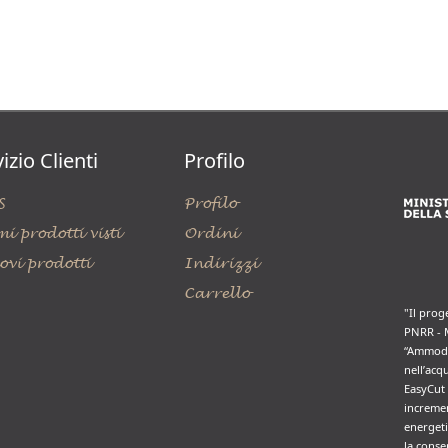
izio Clienti
Profilo
S
Profilo
mi prodotti visti
Ordini
ovi prodotti
Indirizzi
Carrello
"Il prog
PNRR - 
“Ammode
nell’acq
EasyCut 
incremen
energeti
la conse