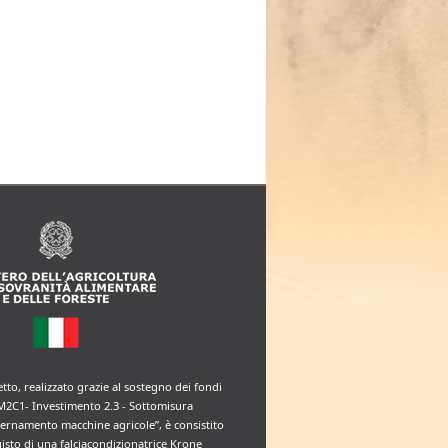
etto, realizzato grazie al sostegno dei fondi
M2C1- Investimento 2.3 - Sottomisura
rnamento macchine agricole”, è consistito
uisto di una falciacondizionatrice Krone