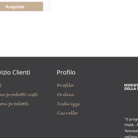
izio Clienti
Profilo
S
Profilo
mi prodotti visti
Ordini
ovi prodotti
Indirizzi
Carrello
"Il prog
PNRR - 
“Ammode
nell’acq