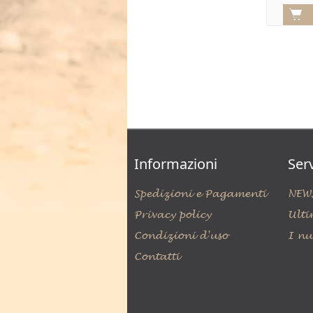
Informazioni
Serv
Spedizioni e Pagamenti
NEW
Privacy policy
Ulti
Condizioni d'uso
I nu
Contatti