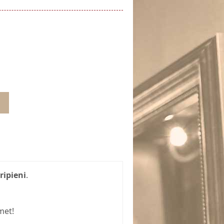
ripieni
.
met!