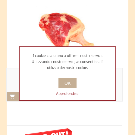
I cookie ci aiutano a offrire i nostri servizi.
Utilizzando i nostri servizi, acconsentite all'
utilizzo dei nostri cookie.
COSCIA D'ANATRA
OK
€6,30
Approfondisci