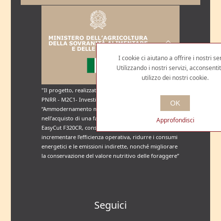
I cookie ci aiutano a offrire i nostri ser
Utilizzando i nostri servizi, acconsentit
utilizzo dei nostri cookie.
"Il progetto, realizzato grazie al sostegno dei fondi
PNRR - M2C1- Investimento 2.3 - Sottomisura
OK
“Ammodernamento macchine agricole”, è consistito
nell’acquisto di una falciacondizionatrice Krone
Approfondisci
EasyCut F320CR, consentendo all’impresa di
incrementare l’efficienza operativa, ridurre i consumi
energetici e le emissioni indirette, nonché migliorare
la conservazione del valore nutritivo delle foraggere”
Seguici