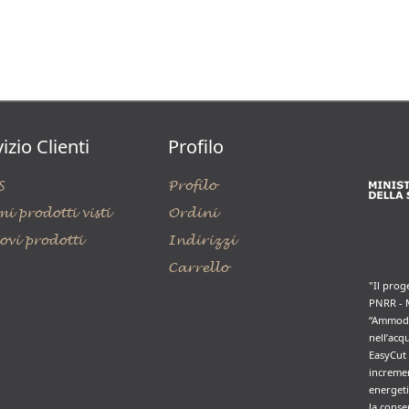
izio Clienti
Profilo
S
Profilo
mi prodotti visti
Ordini
ovi prodotti
Indirizzi
Carrello
"Il prog
PNRR - 
“Ammode
nell’acq
EasyCut 
incremen
energeti
la conse