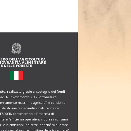
etto, realizzato grazie al sostegno dei fondi
M2C1- Investimento 2.3 - Sottomisura
rnamento macchine agricole”, è consistito
uisto di una falciacondizionatrice Krone
F320CR, consentendo all’impresa di
tare l’efficienza operativa, ridurre i consumi
ci e le emissioni indirette, nonché migliorare
rvazione del valore nutritivo delle foraggere”