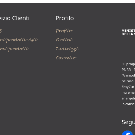
izio Clienti
Profilo
S
Profilo
mi prodotti visti
Ordini
ovi prodotti
Indirizzi
Carrello
"Il prog
PNRR - 
“Ammode
nell’acq
EasyCut 
incremen
energeti
la conse
Segu