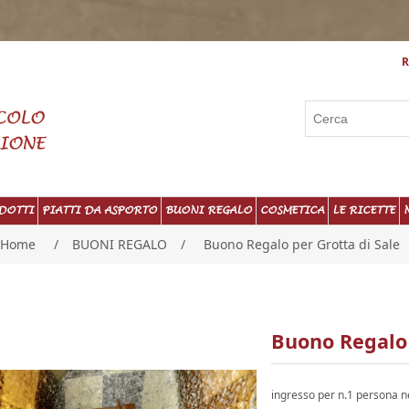
R
DOTTI
PIATTI DA ASPORTO
BUONI REGALO
COSMETICA
LE RICETTE
Home
/
BUONI REGALO
/
Buono Regalo per Grotta di Sale
Buono Regalo 
ingresso per n.1 persona ne