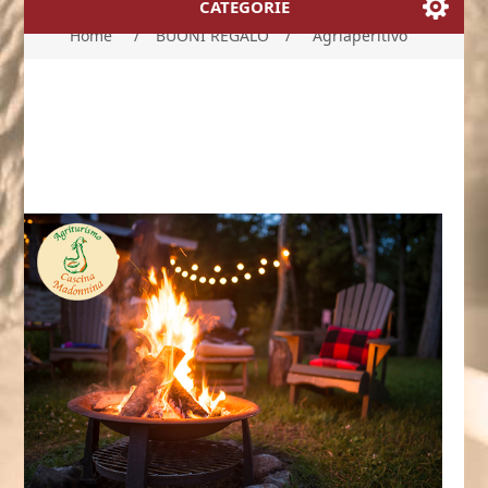
CATEGORIE
Home
/
BUONI REGALO
/
Agriaperitivo