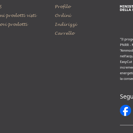
S
Profilo
mi prodotti visti
Ordini
ovi prodotti
Indirizzi
Carrello
"Il prog
PNRR - 
“Ammode
nell’acq
EasyCut 
incremen
energeti
la conse
Segu