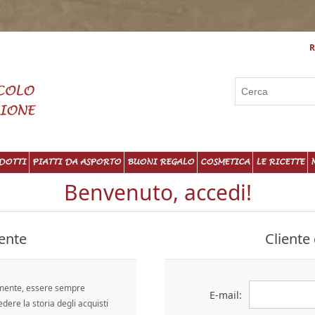
R
DOTTI
PIATTI DA ASPORTO
BUONI REGALO
COSMETICA
LE RICETTE
Benvenuto, accedi!
ente
Cliente 
emente, essere sempre
E-mail:
edere la storia degli acquisti