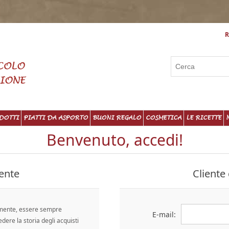
R
DOTTI
PIATTI DA ASPORTO
BUONI REGALO
COSMETICA
LE RICETTE
Benvenuto, accedi!
ente
Cliente 
emente, essere sempre
E-mail:
edere la storia degli acquisti