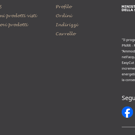
S
Profilo
mi prodotti visti
Ordini
ovi prodotti
Indirizzi
Carrello
"Il prog
PNRR - 
“Ammode
nell’acq
EasyCut 
incremen
energeti
la conse
Segu